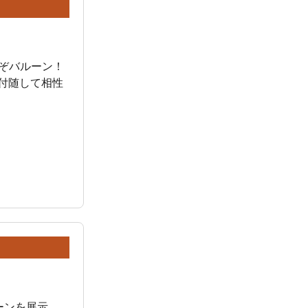
れぞバルーン！
付随して相性
ーンを展示。