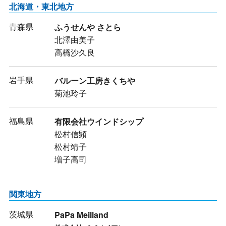
北海道・東北地方
青森県
ふうせんや さとら
北澤由美子
高橋沙久良
岩手県
バルーン工房きくちや
菊池玲子
福島県
有限会社ウインドシップ
松村信顕
松村靖子
増子高司
関東地方
茨城県
PaPa Meilland