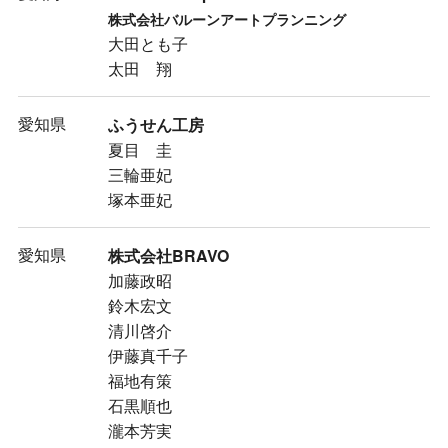
株式会社バルーンアートプランニング
大田とも子
太田 翔
愛知県
ふうせん工房
夏目 圭
三輪亜妃
塚本亜妃
愛知県
株式会社BRAVO
加藤政昭
鈴木宏文
清川啓介
伊藤真千子
福地有策
石黒順也
瀧本芳実